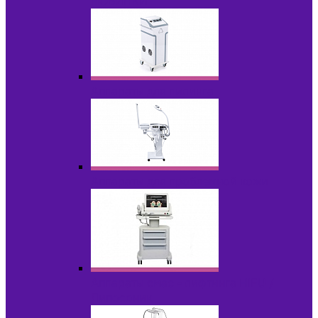
НОВИНКИ
Аппараты для пилинга
Аппараты для проблемной кожи
Аппараты cмас - лифтинга HIFU /
Липосоник