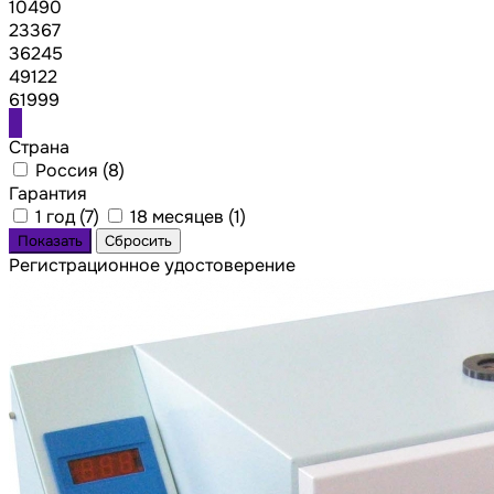
10490
23367
36245
49122
61999
Страна
Россия (
8
)
Гарантия
1 год (
7
)
18 месяцев (
1
)
Регистрационное удостоверение