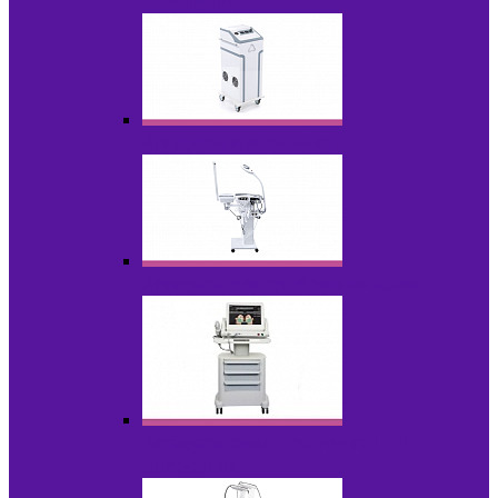
НОВИНКИ
Аппараты для пилинга
Аппараты для проблемной кожи
Аппараты cмас - лифтинга HIFU /
Липосоник