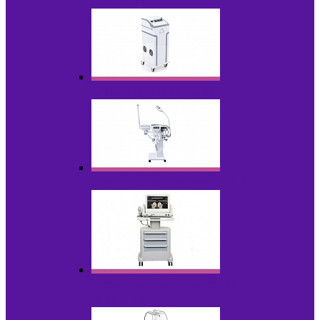
НОВИНКИ
Аппараты для пилинга
Аппараты для проблемной кожи
Аппараты cмас - лифтинга HIFU /
Липосоник