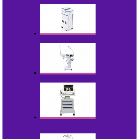
НОВИНКИ
Аппараты для пилинга
Аппараты для проблемной кожи
Аппараты cмас - лифтинга HIFU /
Липосоник